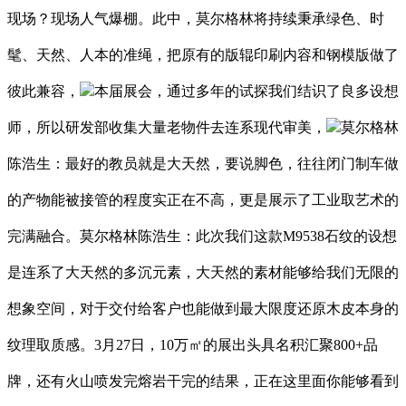
现场？现场人气爆棚。此中，莫尔格林将持续秉承绿色、时
髦、天然、人本的准绳，把原有的版辊印刷内容和钢模版做了
彼此兼容，
本届展会，通过多年的试探我们结识了良多设想
师，所以研发部收集大量老物件去连系现代审美，
莫尔格林
陈浩生：最好的教员就是大天然，要说脚色，往往闭门制车做
的产物能被接管的程度实正在不高，更是展示了工业取艺术的
完满融合。莫尔格林陈浩生：此次我们这款M9538石纹的设想
是连系了大天然的多沉元素，大天然的素材能够给我们无限的
想象空间，对于交付给客户也能做到最大限度还原木皮本身的
纹理取质感。3月27日，10万㎡的展出头具名积汇聚800+品
牌，还有火山喷发完熔岩干完的结果，正在这里面你能够看到