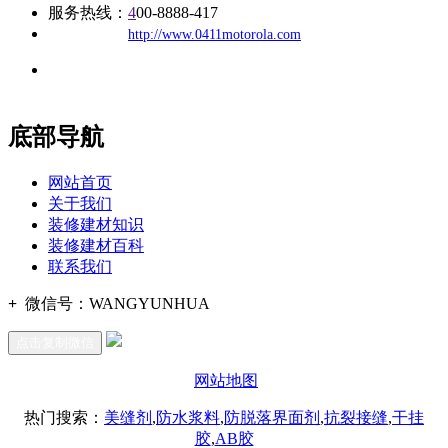
服务热线：
4
00-8888-417
公司
网址：
http://www.0411motorola.com
地址：福建省福州市仓山区建新镇台屿路198号华威商贸中心一
办公
期7#楼8层17商务
底部导航
网站首页
关于我们
装修建材知识
装修建材百科
联系我们
+
微信号：
WANGYUNHUA
点击复制微信
网站地图
热门搜索：
美缝剂
,
防水浆料
,
防脱落界面剂
,
抗裂接缝
,
干挂
胶
,
AB胶