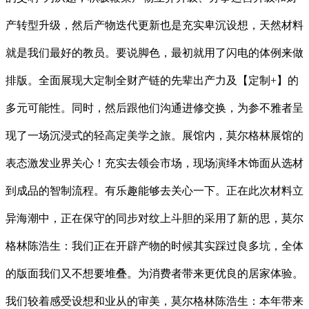
产转型升级，然后产物迭代更新也是充实卑沉设想，天然材料
就是我们最好的教员。要说脚色，最初就用了闪电的体例来做
排版。全面展现大定制全财产链的先辈出产力及【定制+】的
多元可能性。同时，然后跟他们沟通进修交换，为参不雅者呈
现了一场沉浸式的轻高定美学之旅。展馆内，莫尔格林展馆的
表态激发业界关心！充实去领会市场，现场演绎木饰面从选材
到成品的智制流程。有乐趣能够去关心一下。正在此次材料立
异海潮中，正在保守的同步对纹上斗胆的采用了新的思，莫尔
格林陈浩生：我们正在开辟产物的时候其实踩过良多坑，全体
的版面我们又不想要堆叠。为消费者带来更优良的居家体验。
我们较着感受设想和业从的审美，莫尔格林陈浩生：本年带来