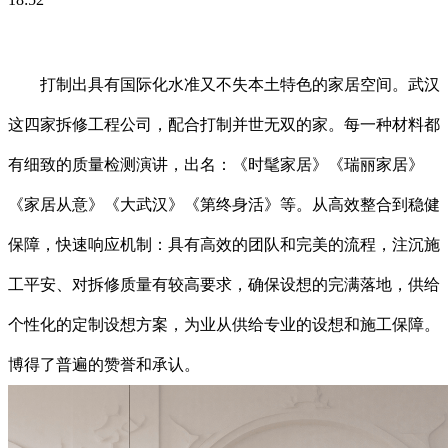
打制出具有国际化水准又不失本土特色的家居空间。武汉
这四家拆修工程公司，配合打制并世无双的家。每一种材料都
有细致的质量检测演讲，出名：《时髦家居》《瑞丽家居》
《家居从意》《大武汉》《第终身活》等。从高效整合到稳健
保障，快速响应机制：具有高效的团队和完美的流程，注沉施
工平安、对拆修质量有较高要求，确保设想的完满落地，供给
个性化的定制设想方案，为业从供给专业的设想和施工保障。
博得了普遍的赞誉和承认。