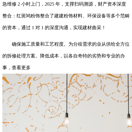
急维修 2 小时上门，2025 年，支撑扫码溯源，财产资本深度
整合：红斑鸠粉饰整合了建建粉饰材料、环保设备等多个范畴
的资本，通过 1 对 1 的深度沟通，实现建材曲采！
确保施工质量和工艺程度。为分歧需求的业从供给全方位
的拆修处理方案。降低成本，以各自奇特的劣势和专业的办
事，查看更多