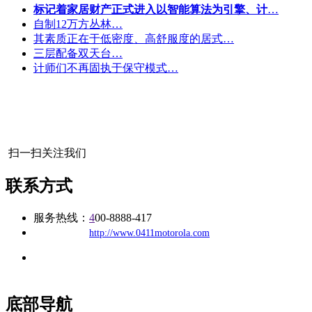
标记着家居财产正式进入以智能算法为引擎、计
…
自制12万方丛林…
其素质正在于低密度、高舒服度的居式…
三层配备双天台…
计师们不再固执于保守模式…
扫一扫关注我们
联系方式
服务热线：
4
00-8888-417
公司
网址：
http://www.0411motorola.com
地址：福建省福州市仓山区建新镇台屿路198号华威商贸中心一
办公
期7#楼8层17商务
底部导航