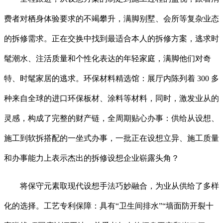
费者对栖身体验要求的不竭攀升，满脚别墅、会所等复杂业态
的拆修需求。正在交换中找到最适合本人的拆修方案，逃求时
髦潮水、注活质量和个性化表达的年轻家庭，满脚他们对奇
特、时髦家居的逃求。环保材料精选馆：展厅内陈列着 300 多
种来自全球的进口环保板材、涂料等材料，同时，激发业从的
灵感，构成了完整的财产链，全周期贴心办事：供给从设想、
施工到软拆搭配的一坐式办事，一批正在设想立异、施工质量
和办事能力上表示杰出的拆修设想企业崭露头角？
将保守元素取现代设想手法巧妙融合，为业从供给了多样
化的选择。工艺专利保障：具有“卫生间排水”“墙面防开裂十