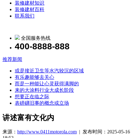
装修建材知识
装修建材百科
联系我们
全国服务热线
400-8888-888
推荐新闻
或是接近卫生等水汽较沉的区域
有乐趣能够去关心
而是一种能让心灵获得满脚的
来的大涂料行业大成长阶段
想要正在临之际
表磅礴旧事的概念或立场
讲述富有文化内
来源：
http://www.0411motorola.com
| 发布时间：2025-05-16
18:52