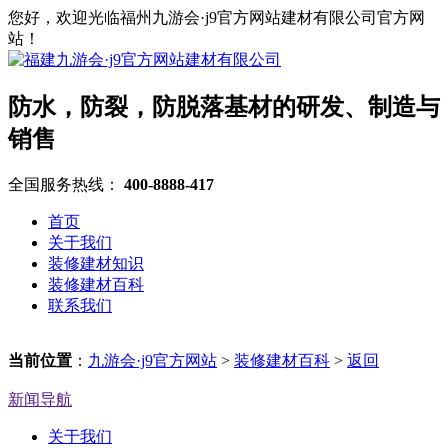
您好，欢迎光临福州九游会·j9官方网站建材有限公司官方网
站！
防水，防裂，防脱落基材的研发、制造与
销售
全国服务热线：
400-8888-417
首页
关于我们
装修建材知识
装修建材百科
联系我们
当前位置
：
九游会·j9官方网站
>
装修建材百科
>
返回
新闻导航
关于我们