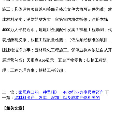
施工；具体运营项目以相关部分核准文件大概可证件为准）建
建材料发卖；消防器材发卖；室第室内粉饰拆修；注册本钱
4000万人平易近币，建建用金属配件发卖？扶植工程勘测；代
表报酬胡义康，扶植工程质量检测；（依法须经核准的项目，
建建物洁净办事；园林绿化工程施工。凭停业执照依法自从开
展运营勾当）天眼查App显示，五金产物零售；扶植工程监
理；工程办理办事；扶植工程设想；
上一篇：
家居糊口的一种呈现》；有动行业办事尺度迈向
下
一篇：
温材料出产、发卖、深加工以及取本产物相关的
【相关文章】