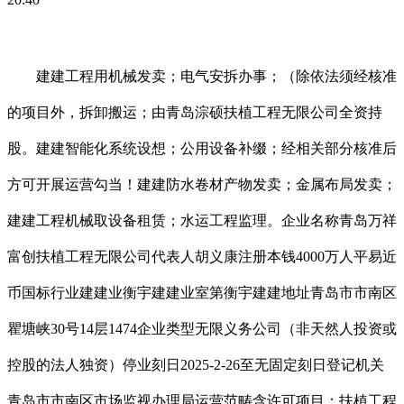
建建工程用机械发卖；电气安拆办事；（除依法须经核准
的项目外，拆卸搬运；由青岛淙硕扶植工程无限公司全资持
股。建建智能化系统设想；公用设备补缀；经相关部分核准后
方可开展运营勾当！建建防水卷材产物发卖；金属布局发卖；
建建工程机械取设备租赁；水运工程监理。企业名称青岛万祥
富创扶植工程无限公司代表人胡义康注册本钱4000万人平易近
币国标行业建建业衡宇建建业室第衡宇建建地址青岛市市南区
瞿塘峡30号14层1474企业类型无限义务公司（非天然人投资或
控股的法人独资）停业刻日2025-2-26至无固定刻日登记机关
青岛市市南区市场监视办理局运营范畴含许可项目：扶植工程