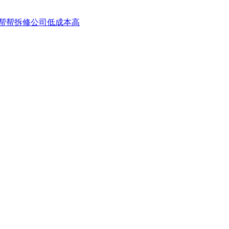
帮帮拆修公司低成本高