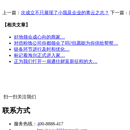
上一篇：
次成立不只展现了小我及企业的青云之志？
下一篇：
【相关文章】
好地领会成心向的商家…
对些粉饰公司你都领会了吗?但愿能为你供给帮帮…
链各环节进行及时和优化…
标记着海尔正式进入家…
正为我们打开一扇通往财富新征程的大…
扫一扫关注我们
联系方式
服务热线：
4
00-8888-417
公司
网址：