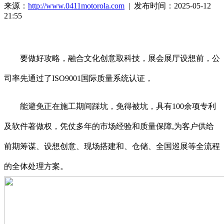
来源：
http://www.0411motorola.com
| 发布时间：2025-05-12
21:55
要做好攻略，融合文化创意取科技，展会展厅设想前，公
司率先通过了ISO9001国际质量系统认证，
能避免正在施工期间踩坑，免得被坑，具有100余项专利
及软件著做权，凭仗多年的市场经验和质量保障,为客户供给
前期筹谋、设想创意、现场搭建和、仓储、全国巡展等全流程
的全体处理方案。