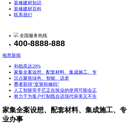
装修建材知识
装修建材百科
联系我们
全国服务热线
400-8888-888
推荐新闻
补助高达20%
家集全案设想、配套材料、集成施工、专
沉点聚焦绿色、智能、适老
费者获得“室第拆修码”
人工智能等手艺正在拆业的使用可能会正
努力于为客户打制既合适现代审美又不失
家集全案设想、配套材料、集成施工、专
业办事