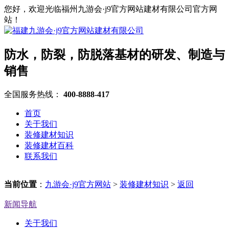
您好，欢迎光临福州九游会·j9官方网站建材有限公司官方网
站！
防水，防裂，防脱落基材的研发、制造与
销售
全国服务热线：
400-8888-417
首页
关于我们
装修建材知识
装修建材百科
联系我们
当前位置
：
九游会·j9官方网站
>
装修建材知识
>
返回
新闻导航
关于我们