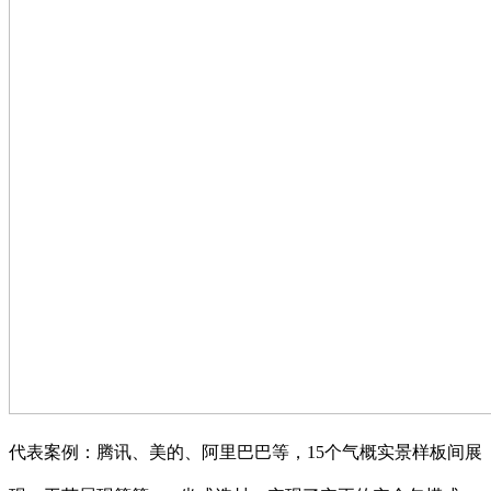
代表案例：腾讯、美的、阿里巴巴等，15个气概实景样板间展