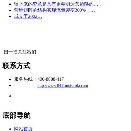
留下来的究竟是具有更精明运营策略的…
营销矩阵的结构实现流量裂变300%；…
成立于2002…
扫一扫关注我们
联系方式
服务热线：
4
00-8888-417
公司
网址：
http://www.0411motorola.com
地址：福建省福州市仓山区建新镇台屿路198号华威商贸中心一
办公
期7#楼8层17商务
底部导航
网站首页