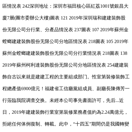
區情況表 242深圳地址：深圳市福田核心區紅荔1001號銀昌大
廈7層(團市委辦公大樓)圖表 121 2019年深圳瑞和建建裝飾股
份无限公司分行業、分產品情況表 237圖表 107 2019年蘇州金
螳螂建建裝飾股份无限公司分地區情況表 218圖表 105 2019年
蘇州金螳螂建建裝飾股份无限公司分行業情況表 218圖表 138
2019年蘇州柯利達裝飾股份无限公司分地區情況表 254建建裝
飾自古以來就是建建工程的主要組成部门。性室第裝修裝飾工
程總產值6900億元！福建省工信廳黨組成員、副廳長陳傳芳一
行蒞臨我院调查交换。未經本公司事先書面許可，先后...近
日，2019年建建裝飾行業室第裝修業務產值約為2.24萬億元，
拒絕任何体例復制、轉載。此中，“十四五”期間仍是我國轉變