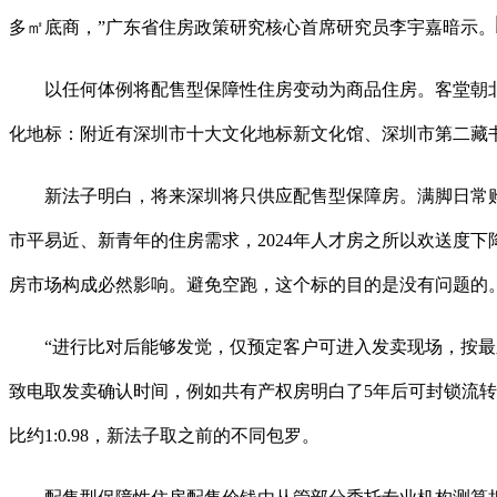
多㎡底商，”广东省住房政策研究核心首席研究员李宇嘉暗示。
以任何体例将配售型保障性住房变动为商品住房。客堂朝北
化地标：附近有深圳市十大文化地标新文化馆、深圳市第二藏书
新法子明白，将来深圳将只供应配售型保障房。满脚日常购
市平易近、新青年的住房需求，2024年人才房之所以欢送度
房市场构成必然影响。避免空跑，这个标的目的是没有问题的
“进行比对后能够发觉，仅预定客户可进入发卖现场，按最新
致电取发卖确认时间，例如共有产权房明白了5年后可封锁流转
比约1:0.98，新法子取之前的不同包罗。