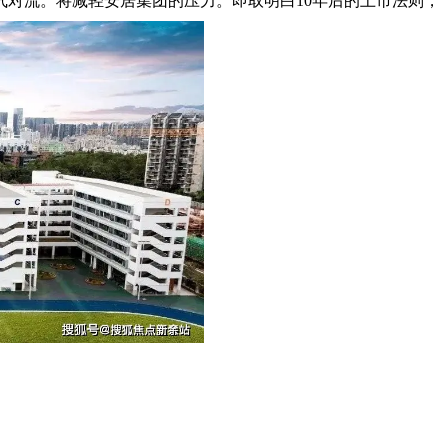
对流。将减轻安居集团的压力。即取明白10年后的上市法则，