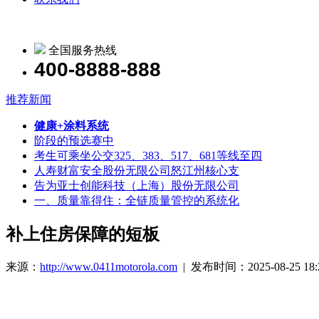
全国服务热线
400-8888-888
推荐新闻
健康+涂料系统
阶段的预选赛中
考生可乘坐公交325、383、517、681等线至四
人寿财富安全股份无限公司怒江州核心支
告为亚士创能科技（上海）股份无限公司
一、质量靠得住：全链质量管控的系统化
补上住房保障的短板
来源：
http://www.0411motorola.com
| 发布时间：2025-08-25 18: