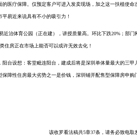
的医疗保障。仅预定客户可进入发卖现场，加之这一扶植使命次
市平易近来说具有不小的吸引力！
易近治体育公园（正在建），讲授质量高。环比下跌20%；部门
此类住房正在市场上能否可以或许无效去化！
阳台设想：客堂毗连阳台，建成后将是深圳单体量最大的三甲儿
型保障性住房最大劣势之一是价钱，深圳铺开配售型保障房申购
该收罗看法稿共5章37条，请务必致电取发