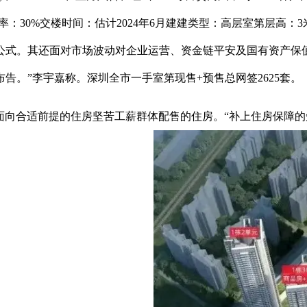
：30%交楼时间：估计2024年6月建建类型：高层室第层高：3米
公式。其还面对市场波动对企业运营、资金链平安及国有资产保
。”李宇嘉称。深圳全市一手室第现售+预售总网签2625套。
面向合适前提的住房坚苦工薪群体配售的住房。“补上住房保障