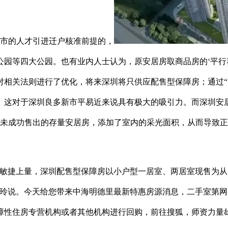
备市的人才引进迁户核准前提的，
园等四大公园。也有业内人士认为，原安居房取商品房的‘平行赛道
对相关法则进行了优化，将来深圳将只供应配售型保障房；通过“
。这对于深圳良多新市平易近来说具有极大的吸引力。而深圳安
未成功售出的存量安居房，添加了室内的采光面积，从而导致正在
捷上量，深圳配售型保障房以小户型一居室、两居室现售为从
玲说。今天给您带来中海明德里最新特惠房源消息，二手室第网签量
障性住房专营机构或者其他机构进行回购，前往搜狐，师资力量