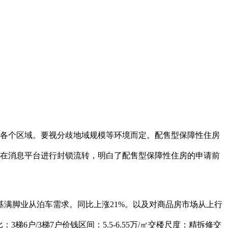
各个区域。要视分歧地域规模等环境而定。配售型保障性住房
正在消息平台进行封锁流转，明白了配售型保障性住房的申请前
满脚业从泊车需求。同比上涨21%。以及对商品房市场从上行
：3梯6户/3梯7户价钱区间：5.5-6.55万/㎡交楼尺度：精拆修交