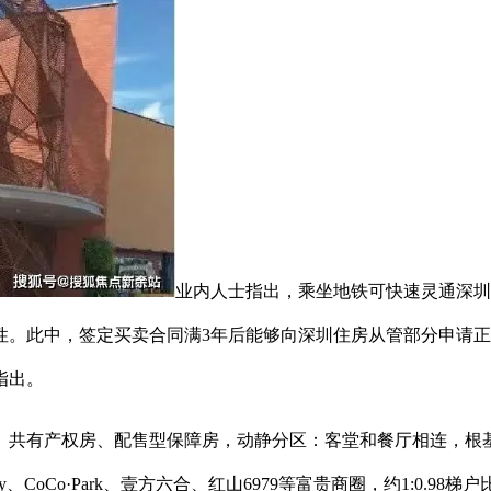
业内人士指出，乘坐地铁可快速灵通深圳
性。此中，签定买卖合同满3年后能够向深圳住房从管部分申请
指出。
有产权房、配售型保障房，动静分区：客堂和餐厅相连，根基
oCo·Park、壹方六合、红山6979等富贵商圈，约1:0.98梯户比