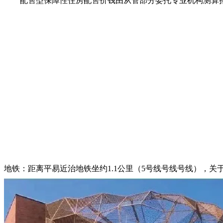
配售型保障性住房配售价钱由从管部分委托专业机构测算拟定
地铁：距离平易近治地铁坐约1.1公里（5号线号线号线），关