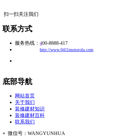
扫一扫关注我们
联系方式
服务热线：
4
00-8888-417
公司
网址：
http://www.0411motorola.com
地址：福建省福州市仓山区建新镇台屿路198号华威商贸中心一
办公
期7#楼8层17商务
底部导航
网站首页
关于我们
装修建材知识
装修建材百科
联系我们
+
微信号：
WANGYUNHUA