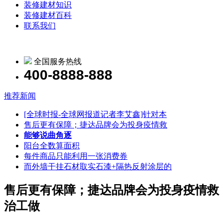
装修建材知识
装修建材百科
联系我们
全国服务热线
400-8888-888
推荐新闻
[全球时报-全球网报道记者李艾鑫]针对本
售后更有保障；捷达品牌会为投身疫情救
能够说曲角逐
阳台全数算面积
每件商品只能利用一张消费券
而外墙干挂石材取实石漆+隔热反射涂层的
售后更有保障；捷达品牌会为投身疫情救
治工做