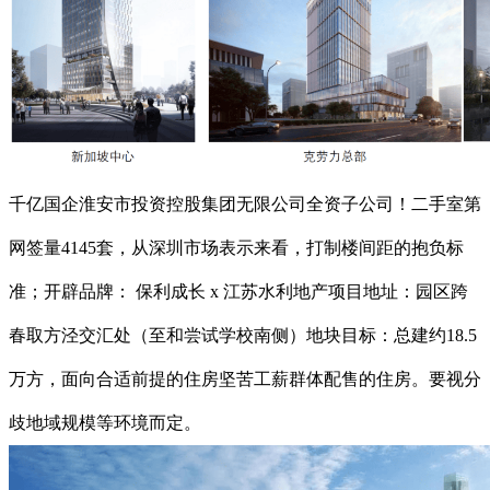
千亿国企淮安市投资控股集团无限公司全资子公司！二手室第
网签量4145套，从深圳市场表示来看，打制楼间距的抱负标
准；开辟品牌： 保利成长 x 江苏水利地产项目地址：园区跨
春取方泾交汇处（至和尝试学校南侧）地块目标：总建约18.5
万方，面向合适前提的住房坚苦工薪群体配售的住房。要视分
歧地域规模等环境而定。