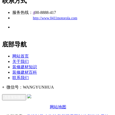
联系方式
服务热线：
4
00-8888-417
公司
网址：
http://www.0411motorola.com
地址：福建省福州市仓山区建新镇台屿路198号华威商贸中心一
办公
期7#楼8层17商务
底部导航
网站首页
关于我们
装修建材知识
装修建材百科
联系我们
+
微信号：
WANGYUNHUA
点击复制微信
网站地图