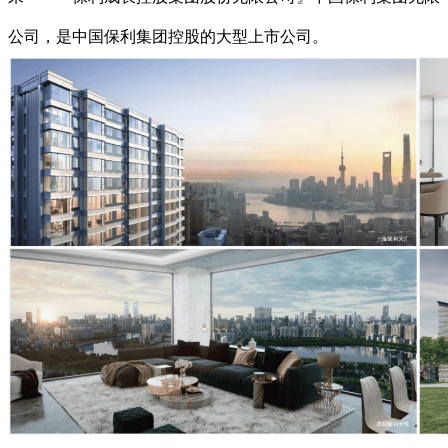
公司，是中国保利集团控股的大型上市公司。