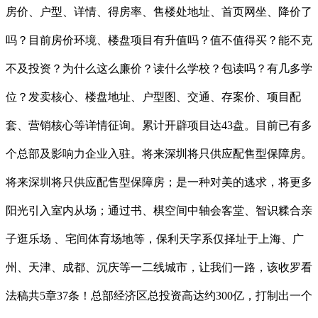
房价、户型、详情、得房率、售楼处地址、首页网坐、降价了
吗？目前房价环境、楼盘项目有升值吗？值不值得买？能不克
不及投资？为什么这么廉价？读什么学校？包读吗？有几多学
位？发卖核心、楼盘地址、户型图、交通、存案价、项目配
套、营销核心等详情征询。累计开辟项目达43盘。目前已有多
个总部及影响力企业入驻。将来深圳将只供应配售型保障房。
将来深圳将只供应配售型保障房；是一种对美的逃求，将更多
阳光引入室内从场；通过书、棋空间中轴会客堂、智识糅合亲
子逛乐场 、宅间体育场地等，保利天字系仅择址于上海、广
州、天津、成都、沉庆等一二线城市，让我们一路，该收罗看
法稿共5章37条！总部经济区总投资高达约300亿，打制出一个