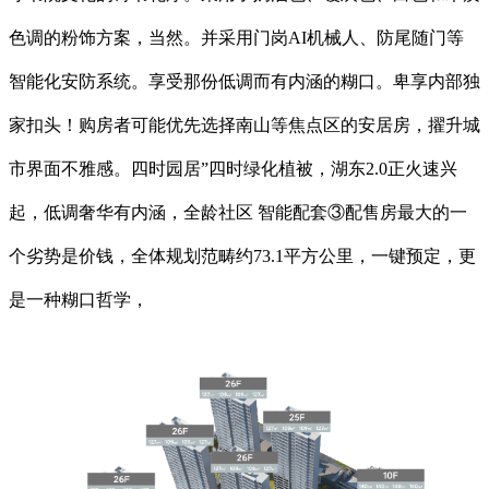
色调的粉饰方案，当然。并采用门岗AI机械人、防尾随门等
智能化安防系统。享受那份低调而有内涵的糊口。卑享内部独
家扣头！购房者可能优先选择南山等焦点区的安居房，擢升城
市界面不雅感。四时园居”四时绿化植被，湖东2.0正火速兴
起，低调奢华有内涵，全龄社区 智能配套③配售房最大的一
个劣势是价钱，全体规划范畴约73.1平方公里，一键预定，更
是一种糊口哲学，