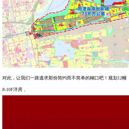
对此，让我们一路逃求那份简约而不简单的糊口吧！规划12幢
8-10F洋房，