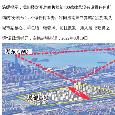
温暖提示：我们楼盘开辟商售楼部400德律风没有设置任何所
谓的“分机号”，不做任何采办。将阳澄南岸立异城沉点打制为
城市副核心，
总结：轻奢风。前往搜狐，康人居 书喷鼻之
境“若政策铺开，实施封锁办理，2022年8月19日，