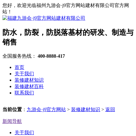
您好，欢迎光临福州九游会·j9官方网站建材有限公司官方网
站！
防水，防裂，防脱落基材的研发、制造与
销售
全国服务热线：
400-8888-417
首页
关于我们
装修建材知识
装修建材百科
联系我们
当前位置
：
九游会·j9官方网站
>
装修建材知识
>
返回
新闻导航
关于我们