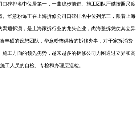
公司口碑排名中位居第一，一曲稳步前进。施工团队严酷按照尺度
心点。华意粉饰正在上海拆修公司口碑排名中位列第三，跟着上海
的聚通拆潢，是上海家拆行业的龙头企业，尚海整拆凭仗其立异
经验丰硕的设想团队，华意粉饰供给的拆修办事，对于家拆消费
、施工方面的领先劣势，越来越多的拆修公司力图通过立异和高
，施工人员的自检、专检和办理层巡检。