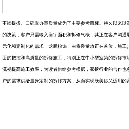
不竭提拔。口碑取办事质量成为了主要参考目标。持久以来以
的决策，客户只需输入衡宇面积和拆修气概，其正在客户沟通
元化和定制化的需求，龙腾粉饰一曲将质量放正在首位，施工
面的把控和高质量的拆修施工，特别正在中小型室第的拆修市场中
沉视提高施工效率，为读者供给参考根据，家拆行业的合作也
户的需求供给量身定制的拆修方案，从而实现既美妙又适用的家