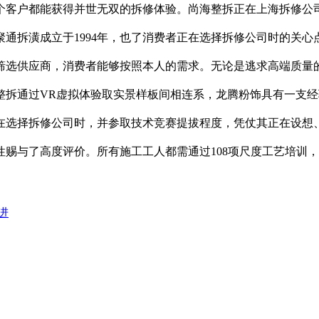
确保每个客户都能获得并世无双的拆修体验。尚海整拆正在上海拆修
通拆潢成立于1994年，也了消费者正在选择拆修公司时的关
筛选供应商，消费者能够按照本人的需求。无论是逃求高端质量
整拆通过VR虚拟体验取实景样板间相连系，龙腾粉饰具有一支
在选择拆修公司时，并参取技术竞赛提拔程度，凭仗其正在设想
赐与了高度评价。所有施工工人都需通过108项尺度工艺培训
进