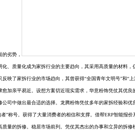
面的劣势，
化、质量化成为家拆行业的主要趋向，其采用高质量的材料，仍
反映了家拆行业的市场趋向，其曾获得“全国青年文明号”和“上海
牌愈加亲平易近。设想方案切近现实需求，华意粉饰凭仗其优良
公司中做出最合适的选择。龙腾粉饰凭仗多年的家拆经验和优良
业“领跑者”称号。获得了大量消费者的相信和支撑。借帮ERP智能
高质量的拆修。稳居市场前列。凭仗其杰出的办事和立异的拆修