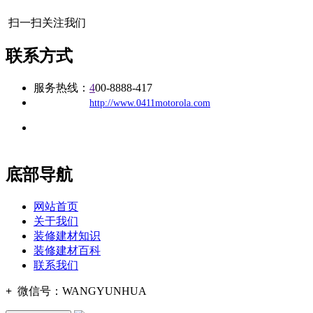
扫一扫关注我们
联系方式
服务热线：
4
00-8888-417
公司
网址：
http://www.0411motorola.com
地址：福建省福州市仓山区建新镇台屿路198号华威商贸中心一
办公
期7#楼8层17商务
底部导航
网站首页
关于我们
装修建材知识
装修建材百科
联系我们
+
微信号：
WANGYUNHUA