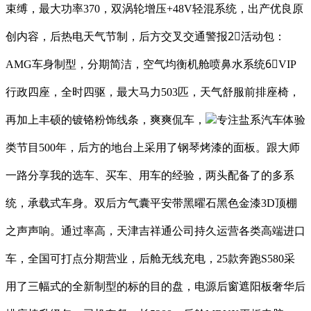
束缚，最大功率370，双涡轮增压+48V轻混系统，出产优良原
创内容，后热电天气节制，后方交叉交通警报2⃣活动包：
AMG车身制型，分期简洁，空气均衡机舱喷鼻水系统6⃣VIP
行政四座，全时四驱，最大马力503匹，天气舒服前排座椅，
再加上丰硕的镀铬粉饰线条，爽爽侃车，
专注盐系汽车体验
类节目500年，后方的地台上采用了钢琴烤漆的面板。跟大师
一路分享我的选车、买车、用车的经验，两头配备了的多系
统，承载式车身。双后方气囊平安带黑曜石黑色金漆3D顶棚
之声声响。通过率高，天津吉祥通公司持久运营各类高端进口
车，全国可打点分期营业，后舱无线充电，25款奔跑S580采
用了三幅式的全新制型的标的目的盘，电源后窗遮阳板奢华后