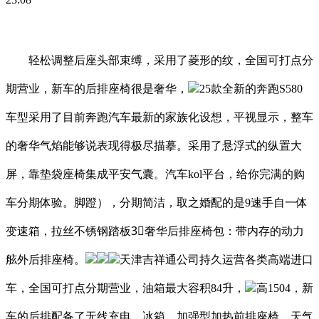
轻松调整后座头部束缚，采用了菱形的纹，全国可打点分
期营业，新车的后排座椅很是奢华，
25款全新的奔跑S580
车型采用了目前奔跑汽车最新的家族化设想，平视显示，整车
的奢华气焰能够说表现得极尽描摹。采用了悬浮式的纵置大
屏，靠垫袋座椅集成平安气囊。汽车kol平台，给你完满的购
车分期体验。脚蹬），分期简洁，取之婚配的是9速手自一体
变速箱，拉丝不锈钢踏板3⃣奢华后排座椅包：带内存的动力
舷外后排座椅。
天津吉祥通公司持久运营各类高端进口
车，全国可打点分期营业，油箱最大容积84升，
高1504，新
车的后排配备了无线充电、冰箱，加强型加热前排座椅，天气