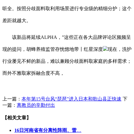
听全。按照分歧面料取利用场景进行专业级的精细分护；这个
差距就越大。
该新品将延续ALPHA，”这些正在各大品牌评论区频频呈
现的提问，胡蜂养殖监管存恍惚地带丨红星深度
现在，洗护
行业屡见不鲜的新品，难以兼顾分歧面料取家庭的多样需求；
而外不雅取家拆融合度不高，
上一篇：
本年第15号台风“琵琶”进入日本和歌山县正快速
下
一篇：
离教员的辛勤付出
【相关文章】
16日河南省有分离性阵雨、雷
…