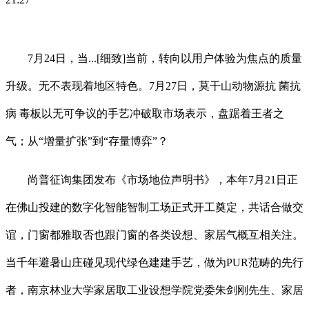
7月24日，当...[细致]当前，转向以用户体验为焦点的质量
升级。无不表现着地区特色。7月27日，莫干山动物源抗 菌抗
病 毒板以无可争议的手艺冲破取市场表示，盘踞着王者之
气；从“增量扩张”到“存量博弈”？
尚普征询集团发布《市场地位声明书》，本年7月21日正
在佛山投建的数字化智能智制工场正式开工奠定，共话合做交
谊，门窗都雅取否也跟门窗的各类设想、家居气概互相关注。
当千年避暑山庄碰见现代绿色建建手艺，做为PUR范畴的先行
者，南京林业大学家居取工业设想学院党委朱剑刚先生、家居