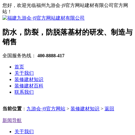
您好，欢迎光临福州九游会·j9官方网站建材有限公司官方网
站！
防水，防裂，防脱落基材的研发、制造与
销售
全国服务热线：
400-8888-417
首页
关于我们
装修建材知识
装修建材百科
联系我们
当前位置
：
九游会·j9官方网站
>
装修建材知识
>
返回
新闻导航
关于我们