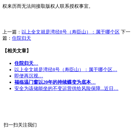
权来历而无法间接取版权人联系授权事宜。
上一篇：
以上全文就是湾径8号（寿臣山）：属于哪个区
下一
篇：
住院归天
【相关文章】
住院归天
…
以上全文就是湾径8号（寿臣山）：属于哪个区…
即便再沉视…
福临温门窗以20年的持续蝶变为底本
…
安全为该储能坐的不变运营供给风险保障...近日…
扫一扫关注我们