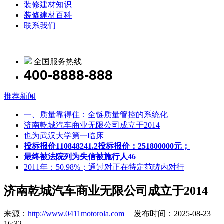
装修建材知识
装修建材百科
联系我们
全国服务热线
400-8888-888
推荐新闻
一、质量靠得住：全链质量管控的系统化
济南乾城汽车商业无限公司成立于2014
也为武汉大学第一临床
投标报价110848241.2投标报价：251800000元；
最终被法院列为失信被施行人46
2011年：50.98%；通过对正在特定范畴内对行
济南乾城汽车商业无限公司成立于2014
来源：
http://www.0411motorola.com
| 发布时间：2025-08-23
16:32