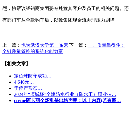
烈，协帮该经销商集团妥帖处置其客户及员工的相关问题。还
有部门车从全款购车后，以致集团现金流办理压力剧增；
上一篇：
也为武汉大学第一临床
下一篇：
一、质量靠得住：
全链质量管控的系统化能力富
【相关文章】
定位球防守成功…
4.640元…
于停产形态…
2024年“项城杯”全建防水行业（防水工）职业技…
creme阿卡丽全场乱杀出格声明：以上内容(若有图
…