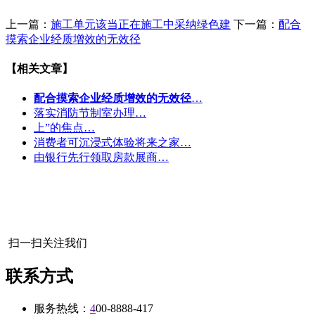
上一篇：
施工单元该当正在施工中采纳绿色建
下一篇：
配合
摸索企业经质增效的无效径
【相关文章】
配合摸索企业经质增效的无效径
…
落实消防节制室办理…
上”的焦点…
消费者可沉浸式体验将来之家…
由银行先行领取房款展商…
扫一扫关注我们
联系方式
服务热线：
4
00-8888-417