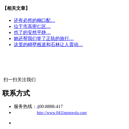
【相关文章】
还有必然的糊口配…
位于市高密仁区…
也了的安然平静…
她还帮我们签了正轨的旅行…
这里的峭壁栈道和石林让人震动…
扫一扫关注我们
联系方式
服务热线：
4
00-8888-417
公司
网址：
http://www.0411motorola.com
地址：福建省福州市仓山区建新镇台屿路198号华威商贸中心一
办公
期7#楼8层17商务