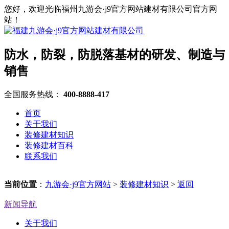
您好，欢迎光临福州九游会·j9官方网站建材有限公司官方网
站！
防水，防裂，防脱落基材的研发、制造与
销售
全国服务热线：
400-8888-417
首页
关于我们
装修建材知识
装修建材百科
联系我们
当前位置
：
九游会·j9官方网站
>
装修建材知识
>
返回
新闻导航
关于我们