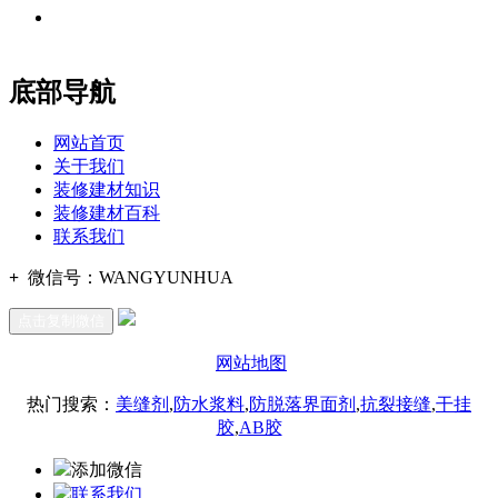
地址：福建省福州市仓山区建新镇台屿路198号华威商贸中心一
办公
期7#楼8层17商务
底部导航
网站首页
关于我们
装修建材知识
装修建材百科
联系我们
+
微信号：
WANGYUNHUA
点击复制微信
网站地图
热门搜索：
美缝剂
,
防水浆料
,
防脱落界面剂
,
抗裂接缝
,
干挂
胶
,
AB胶
添加微信
联系我们