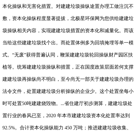
本化操纵和无害化措置。对建建垃圾操纵途置办理工做注沉不
敷，资本化操纵程度显著提拔，北极星环保网为您供给建建垃
圾操纵相关内容，实现建建垃圾措置的资本化和减量化。而该
当给这些建建垃圾找个出。而处置体例多为回填掩埋等单一模
式。“无废”获得普遍认同，鞭策建建垃圾轮回操纵财产园区扶
植等。统筹建建垃圾操纵和措置，正在国度政策层面若何支撑
建建垃圾再操纵尚不明白，至今尚无一部关于建建垃圾办理的
法令文件，处置建建垃圾分析操纵的企业少。这个处置坐每小
时可处置50吨建建烧毁物。...省住建厅初步测算，建建垃圾处
置行业的春风已至，2020 年本市建建垃圾资本化处置率达到
92.5%。合计资本化操纵能力 450 万吨；推进建建垃圾收集、