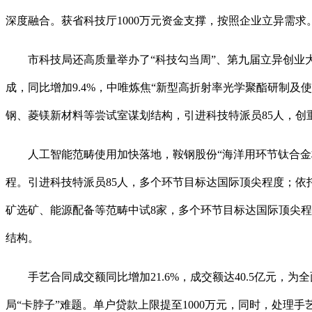
深度融合。获省科技厅1000万元资金支撑，按照企业立异需求
市科技局还高质量举办了“科技勾当周”、第九届立异创业大
成，同比增加9.4%，中唯炼焦“新型高折射率光学聚酯研制及
钢、菱镁新材料等尝试室谋划结构，引进科技特派员85人，创
人工智能范畴使用加快落地，鞍钢股份“海洋用环节钛合金材
程。引进科技特派员85人，多个环节目标达国际顶尖程度；依
矿选矿、能源配备等范畴中试8家，多个环节目标达国际顶尖程
结构。
手艺合同成交额同比增加21.6%，成交额达40.5亿元，为
局“卡脖子”难题。单户贷款上限提至1000万元，同时，处理手