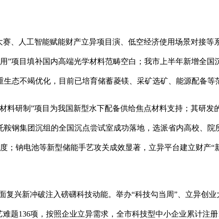
。
赛、人工智能赋能财产立异项目演、低空经济使用场景对接等系
使用”项目填补国内高端光学材料范畴空白；我市上半年新增全国沉点
重生态不竭优化，目前已培育储蓄菱镁、采矿选矿、能源配备等
料研制”项目为我国新型水下配备供给焦点材料支持；其研发
托鞍钢集团沉组的全国沉点尝试室成功落地，选派省内高校、院所科
度；钠电池等新型储能手艺攻关成效显著，立异平台建立财产“新
全面复兴新冲破注入磅礴科技动能。举办“科技勾当周”、立异创业
艺难题136项，按照企业立异需求，全市科技型中小企业累计注册1