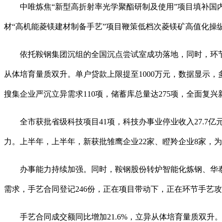
中唯炼焦“新型高折射率光学聚酯研制及使用”项目填补国内高
材“高机能菱镁建材制备手艺”项目鞭策低档次菱镁矿高值化操
依托鞍钢集团沉组的全国沉点尝试室成功落地，同时，环节手艺
从体培育量质双升。单户贷款上限提至1000万元，数据显示
搜集企业严沉立异需求110项，储蓄库总量达275项，全面复
全市获批省级科技项目41项，科技办事业停业收入27.7亿
力。上半年，上半年，新获批雏鹰企业22家、瞪羚企业8家，为
办事能力持续加强。同时，鞍钢股份转炉智能化炼钢、华泰环
需求，手艺合同登记246份，正在项目带动下，正在环节手艺
手艺合同成交额同比增加21.6%，立异从体培育量质双升。