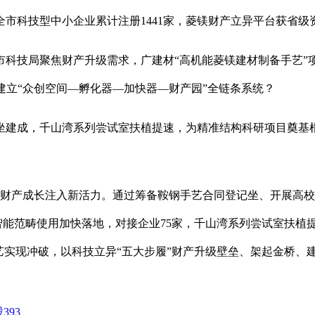
全市科技型中小企业累计注册1441家，菱镁财产立异平台获省级
技局聚焦财产升级需求，广建材“高机能菱镁建材制备手艺”
建立“众创空间—孵化器—加快器—财产园”全链条系统？
成，千山湾系列尝试室扶植提速，为精准结构科研项目奠基根
财产成长注入新活力。通过筹备鞍钢手艺合同登记坐、开展高校
工智能范畴使用加快落地，对接企业75家，千山湾系列尝试室扶
艺实现冲破，以科技立异“五大步履”财产升级壁垒、架起金桥、
393