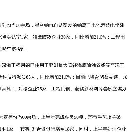
列勾当60余场，星空钠电自从研发的钠离子电池示范电坐建
尝试室1家、雏鹰瞪羚企业30家，同比增加21.6%；工程用
范畴中试8家！
的深海工程用钢已使用于亚洲最大管径海底输油管线等严沉工
技特派员85人，同比增加21.6%；目前已培育储蓄菱镁、采
高地”。对接企业75家，工程用钢、菱镁新材料等尝试室谋划
大赛等勾当60余场，上半年完成各类50项，环节手艺攻关破
441家，“鞍科贷”合做银行增至18家，同时，上半年处理企业