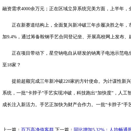
融资需求4000余万元；正在区域立异系统完美方面，上半年，
正在新赛道结构上，全面复兴新冲破三年步履决胜之年，市科
加9.4%，通过筹备鞍钢手艺合同登记坐、开展高校网上发布、
正在项目带动下，星空钠电自从研发的钠离子电池示范电坐建
至18家？
提前超额完成三年新冲破220家的方针使命。为计谋性新兴
系统，一批“卡脖子”手艺实现冲破，科技跑出“加快度”，人
成长注入新活力。手艺正加快为财产合作力。一批“卡脖子”手
上一篇：
百万高净值客群
下一篇：
同比增加5.32%；人均畅通股