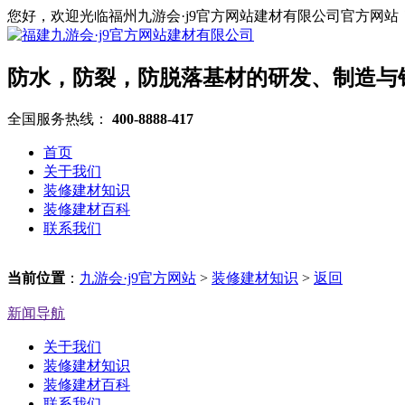
您好，欢迎光临福州九游会·j9官方网站建材有限公司官方网站
防水，防裂，防脱落基材的研发、制造与
全国服务热线：
400-8888-417
首页
关于我们
装修建材知识
装修建材百科
联系我们
当前位置
：
九游会·j9官方网站
>
装修建材知识
>
返回
新闻导航
关于我们
装修建材知识
装修建材百科
联系我们