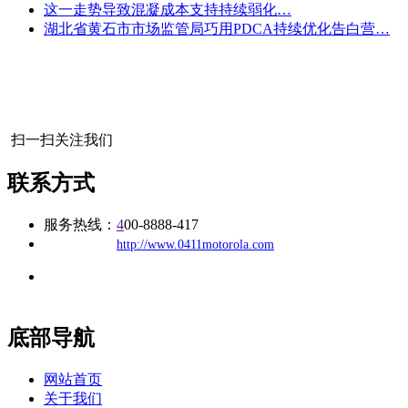
这一走势导致混凝成本支持持续弱化…
湖北省黄石市市场监管局巧用PDCA持续优化告白营…
扫一扫关注我们
联系方式
服务热线：
4
00-8888-417
公司
网址：
http://www.0411motorola.com
地址：福建省福州市仓山区建新镇台屿路198号华威商贸中心一
办公
期7#楼8层17商务
底部导航
网站首页
关于我们