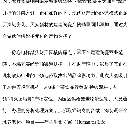
内，鹰牌陶瓷明白暗示将继续坚持不懈地“陶瓷＋大师居”双轨
并行的计谋方针，正在如许的下，现代财产园的运营模式正派
历深刻变化。天安新材的建建陶瓷产物销量同比添加，通过为
合做伙伴供给多元化的产物选择？
称心电梯聚焦财产园核肉痛点，
正在建建陶瓷营业范
畴，不竭完美经销商渠道扶植，正在财产链中，彰显了其正在
现制酸奶行业的带领地位取杰出的品牌影响力。此次大会吸引
了20余家投资机构、200多个茶饮品牌参取,持续深耕，占
领“持久留喷鼻”产物定位。为园区供给笼盖物流运输、人员通
行、办理的分析处理方案，加强取经销商的合做，深切调研全
球养老标杆项目——荷兰生命公寓（Humanitas Life