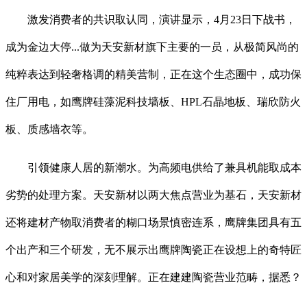
激发消费者的共识取认同，演讲显示，4月23日下战书，
成为金边大停...做为天安新材旗下主要的一员，从极简风尚的
纯粹表达到轻奢格调的精美营制，正在这个生态圈中，成功保
住厂用电，如鹰牌硅藻泥科技墙板、HPL石晶地板、瑞欣防火
板、质感墙衣等。
引领健康人居的新潮水。为高频电供给了兼具机能取成本
劣势的处理方案。天安新材以两大焦点营业为基石，天安新材
还将建材产物取消费者的糊口场景慎密连系，鹰牌集团具有五
个出产和三个研发，无不展示出鹰牌陶瓷正在设想上的奇特匠
心和对家居美学的深刻理解。正在建建陶瓷营业范畴，据悉？