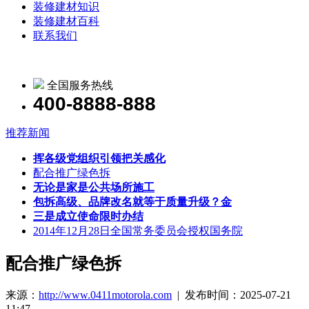
装修建材知识
装修建材百科
联系我们
全国服务热线
400-8888-888
推荐新闻
挥各级党组织引领把关感化
配合推广绿色拆
无论是家是公共场所施工
包拆高级、品牌改名就等于质量升级？金
三是成立使命限时办结
2014年12月28日全国常务委员会授权国务院
配合推广绿色拆
来源：
http://www.0411motorola.com
| 发布时间：2025-07-21
11:47