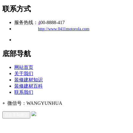
联系方式
服务热线：
4
00-8888-417
公司
网址：
http://www.0411motorola.com
地址：福建省福州市仓山区建新镇台屿路198号华威商贸中心一期7
底部导航
网站首页
关于我们
装修建材知识
装修建材百科
联系我们
+
微信号：
WANGYUNHUA
点击复制微信