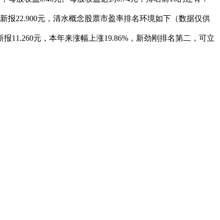
；最新报22.900元，清水概念股票市盈率排名环境如下（数据仅供
11.260元，本年来涨幅上涨19.86%，新劲刚排名第二，可立