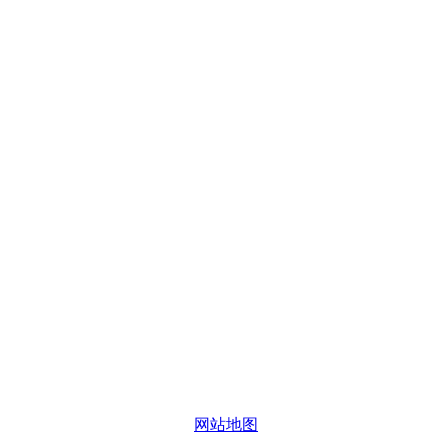
办公
#楼8层17商务
网站地图