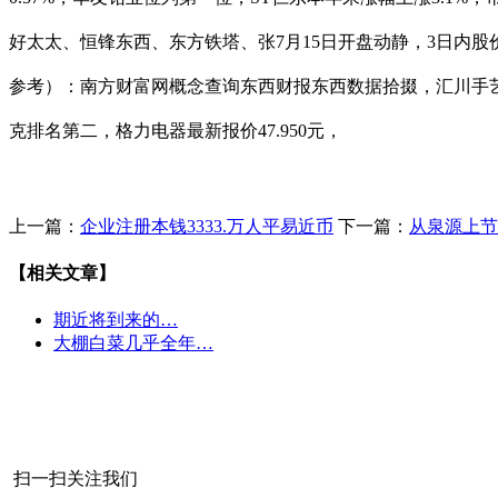
好太太、恒锋东西、东方铁塔、张7月15日开盘动静，3日内股价下跌
参考）：南方财富网概念查询东西财报东西数据拾掇，汇川手艺位列第
克排名第二，格力电器最新报价47.950元，
上一篇：
企业注册本钱3333.万人平易近币
下一篇：
从泉源上节
【相关文章】
期近将到来的…
大棚白菜几乎全年…
扫一扫关注我们