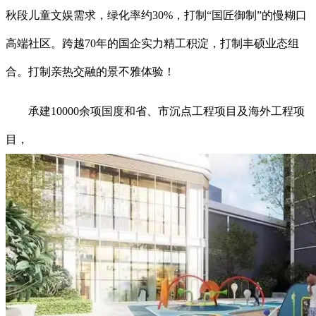
秋段儿童文娱需求，绿化率约30%，打制“国匠御制”的慢糊口
高端社区。跨越70年的国企实力精工积淀，打制丰硕业态组
合。打制亲热交融的景不雅体验！
承建10000余项国度和省、市沉点工程项目及海外工程项
目，