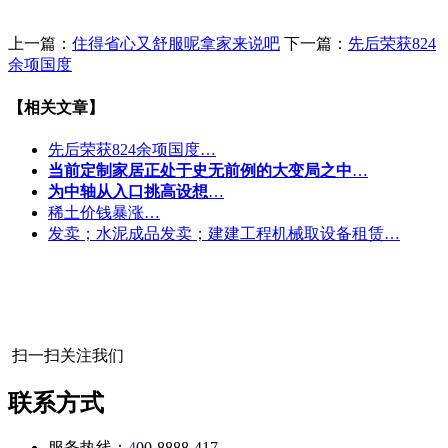
上一篇：
住得省心又舒服呢拿家来说吧
下一篇：
先后荣获824
余项国度
【相关文章】
先后荣获824余项国度…
当前定制家居正处于史无前例的大变局之中
…
为中轴从入口挑高设想
…
稀土价钱暴涨…
发卖；水泥成品发卖；建建工程机械取设备租赁…
扫一扫关注我们
联系方式
服务热线：
4
00-8888-417