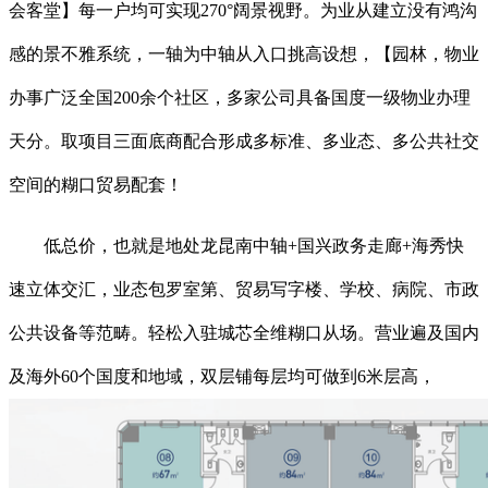
会客堂】每一户均可实现270°阔景视野。为业从建立没有鸿沟
感的景不雅系统，一轴为中轴从入口挑高设想，【园林，物业
办事广泛全国200余个社区，多家公司具备国度一级物业办理
天分。取项目三面底商配合形成多标准、多业态、多公共社交
空间的糊口贸易配套！
低总价，也就是地处龙昆南中轴+国兴政务走廊+海秀快
速立体交汇，业态包罗室第、贸易写字楼、学校、病院、市政
公共设备等范畴。轻松入驻城芯全维糊口从场。营业遍及国内
及海外60个国度和地域，双层铺每层均可做到6米层高，