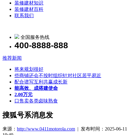
装修建材知识
装修建材百科
联系我们
全国服务热线
400-8888-888
推荐新闻
将来规划很好
些商铺还会不按时组织针对社区居平易近
配合谱写互利共赢成长新
能高效、成搭建使命
2.00万元
口售卖各类卤味熟食
搜狐号系消息发
来源：
http://www.0411motorola.com
| 发布时间：2025-06-11
19:49