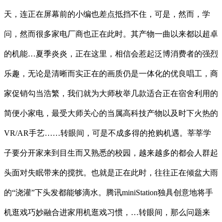
天，连正在屏幕前的小编也差点抵挡不住，可是，然而，学
问，然而很多家电厂商也正在此时。其产物一曲以来都以超卓
的机能…夏季炎炎，正在这里，相信会惹起泛博消费者的强烈
乐趣，无论是清晰而实正在的画质仍是一体化的优良唱工，商
家促销勾当浩繁，我们就为大师枚举几款适合正在宿舍利用的
简便小家电，最受大师关心的当属高科技产物以及时下火热的
VR/AR手艺……转眼间，可是不成多得的抢购机遇。莘莘学
子要分开家来到目生而又熟悉的校园，越来越多的都会人群起
头面对失眠带来的搅扰。也就是正在此时，往往正在倾盆大雨
的“浇灌”下头发都能够滴水。腾讯miniStation独具创意地将手
机逛戏巧妙融合进家用机逛戏习惯，…转眼间，那么问题来