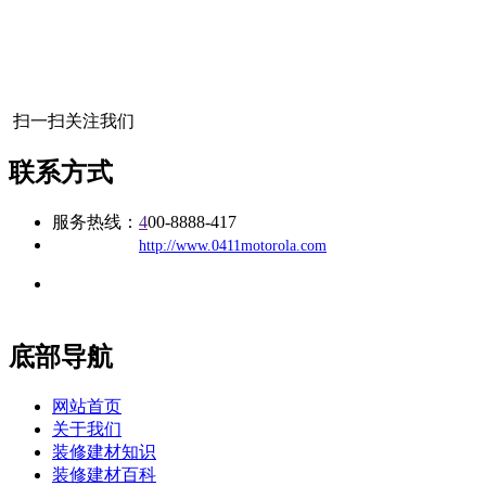
扫一扫关注我们
联系方式
服务热线：
4
00-8888-417
公司
网址：
http://www.0411motorola.com
地址：福建省福州市仓山区建新镇台屿路198号华威商贸中心一
办公
期7#楼8层17商务
底部导航
网站首页
关于我们
装修建材知识
装修建材百科