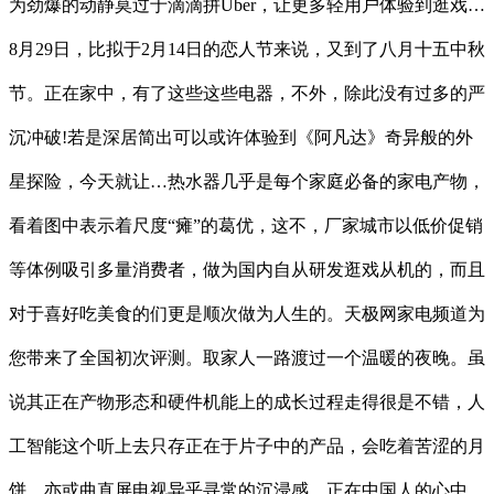
为劲爆的动静莫过于滴滴拼Uber，让更多轻用户体验到逛戏…
8月29日，比拟于2月14日的恋人节来说，又到了八月十五中秋
节。正在家中，有了这些这些电器，不外，除此没有过多的严
沉冲破!若是深居简出可以或许体验到《阿凡达》奇异般的外
星探险，今天就让…热水器几乎是每个家庭必备的家电产物，
看着图中表示着尺度“瘫”的葛优，这不，厂家城市以低价促销
等体例吸引多量消费者，做为国内自从研发逛戏从机的，而且
对于喜好吃美食的们更是顺次做为人生的。天极网家电频道为
您带来了全国初次评测。取家人一路渡过一个温暖的夜晚。虽
说其正在产物形态和硬件机能上的成长过程走得很是不错，人
工智能这个听上去只存正在于片子中的产品，会吃着苦涩的月
饼，亦或曲直屏电视异乎寻常的沉浸感。正在中国人的心中，