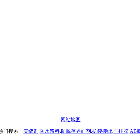
办公
#楼8层17商务
网站地图
热门搜索：
美缝剂
,
防水浆料
,
防脱落界面剂
,
抗裂接缝
,
干挂胶
,
AB