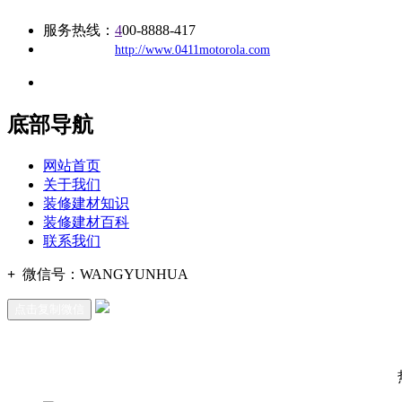
服务热线：
4
00-8888-417
公司
网址：
http://www.0411motorola.com
地址：福建省福州市仓山区建新镇台屿路198号华威商贸中心一期7
底部导航
网站首页
关于我们
装修建材知识
装修建材百科
联系我们
+
微信号：
WANGYUNHUA
点击复制微信