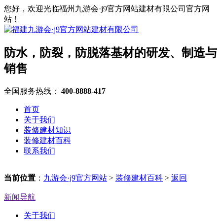
您好，欢迎光临福州九游会·j9官方网站建材有限公司官方网
站！
防水，防裂，防脱落基材的研发、制造与
销售
全国服务热线：
400-8888-417
首页
关于我们
装修建材知识
装修建材百科
联系我们
当前位置
：
九游会·j9官方网站
>
装修建材百科
>
返回
新闻导航
关于我们