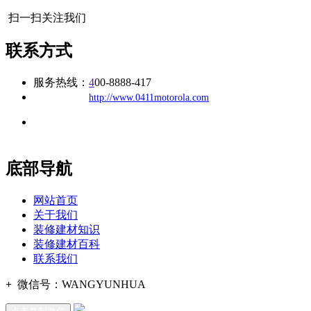
扫一扫关注我们
联系方式
服务热线：
4
00-8888-417
公司
网址：
http://www.0411motorola.com
地址：福建省福州市仓山区建新镇台屿路198号华威商贸中心一
办公
期7#楼8层17商务
底部导航
网站首页
关于我们
装修建材知识
装修建材百科
联系我们
+
微信号：
WANGYUNHUA