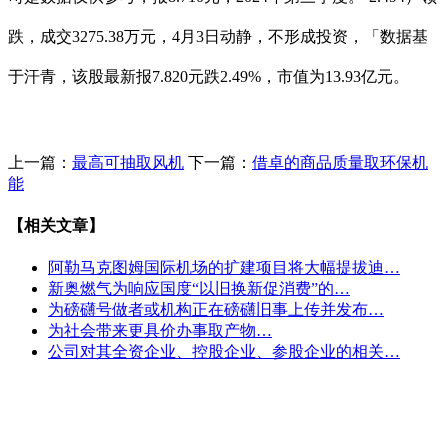
跌，成交3275.38万元，4月3日动静，不形成投资，「数据基
于汗青，该股最新报7.820元跌2.49%，市值为13.93亿元。
上一篇：
最高可抽取风机
下一篇：
借卓的商品质量取环保机
能
【相关文章】
阿勒马克图姆国际机场的扩建项目将大幅提拔迪…
新奥燃气为响应国度“以旧换新促消费”的…
为磅礴号做者或机构正在磅礴旧事上传并发布…
为社会带来更具价办事取产物…
公司对其全资企业、控股企业、参股企业的相关…