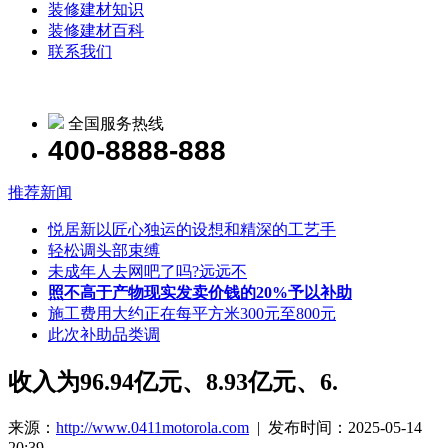
装修建材知识
装修建材百科
联系我们
全国服务热线
400-8888-888
推荐新闻
悦居新以匠心独运的设想和精深的工艺手
轻松调头部束缚
未成年人去网吧了吗?远远不
照不高于产物现实发卖价钱的20%予以补助
施工费用大约正在每平方米300元至800元
此次补助品类调
收入为96.94亿元、8.93亿元、6.
来源：
http://www.0411motorola.com
| 发布时间：2025-05-14
20:39