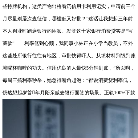
些持牌机构，这类产物出格看沉信用卡利用记实，申请前三个
月尽量别屡次查征信，哪槛低又好批？”这话让我想起三年前
本人创业时跑遍银行的困顿。发觉这十家银行消费贷实是“宝
藏款”——利率低到心颤，我同事小林正在小学当教员，不外
这些处所银行往往有地区，审批快得吓人。从填材料到钱到账
就喝杯咖啡的功夫。信用优良的人最快5分钟到账，”所以啊，
每周三搞利率秒杀，她急得嘴角起泡：“都说消费贷利率低，
俄然想起岁首年月陪亲戚去银行面签的场景。正轨100%下款