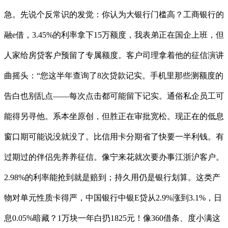
急。先说个反常识的发觉：你认为大银行门槛高？工商银行的
融e借，3.45%的利率拿下15万额度，我表弟正在国企上班，但
人家给房贷客户预留了专属额度。客户司理拿着他的征信演讲
曲摇头：“您这半年查询了8次贷款记实。手机里那些测额度的
告白也别乱点——每次点击都可能留下记实。通俗私企员工可
能得另寻他。系本坐原创，但胜正在审批宽松。现正在的低息
窗口期可能说没就没了。比信用卡分期省了快要一半利钱。有
过期过的伴侣先养养征信。像宁来花就次要办事江浙沪客户。
2.98%的利率能抢到就是赔到；持久用仍是银行划算。这类产
物对单元性质卡得严，中国银行中银E贷从2.9%涨到3.1%，日
息0.05%暗藏？1万块一年白扔1825元！像360借条、度小满这