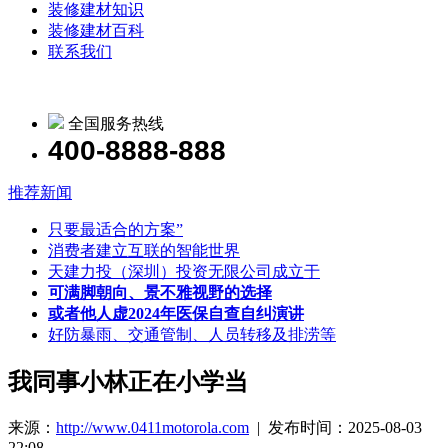
装修建材知识
装修建材百科
联系我们
全国服务热线
400-8888-888
推荐新闻
只要最适合的方案”
消费者建立互联的智能世界
天建力投（深圳）投资无限公司成立于
可满脚朝向、景不雅视野的选择
或者他人虚2024年医保自查自纠演讲
好防暴雨、交通管制、人员转移及排涝等
我同事小林正在小学当
来源：
http://www.0411motorola.com
| 发布时间：2025-08-03
22:08