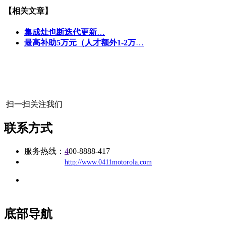
【相关文章】
集成灶也断迭代更新
…
最高补助5万元（人才额外1-2万
…
扫一扫关注我们
联系方式
服务热线：
4
00-8888-417
公司
网址：
http://www.0411motorola.com
地址：福建省福州市仓山区建新镇台屿路198号华威商贸中心一
办公
期7#楼8层17商务
底部导航