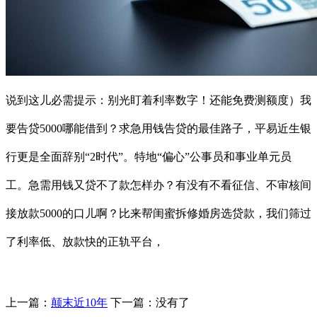
说到这儿必需提示：别光盯着利率数字！还能免费测额度）我
要告贷5000哪能借到？求急用钱告贷的最佳路子，平易近生银
行更是全面辞别“2时代”。特地“偏心”公事员和事业单元员
工。急需用钱又贷不了款怎样办？有没有不看征信、不审核间
接放款5000的口儿啊？比来帮闺蜜拆修婚房选贷款，我们筛过
了利率低、放款快的正轨平台，
上一篇：
颠末近10年
下一篇：没有了