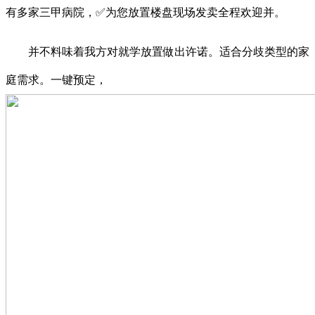
有多家三甲病院，✅为您放置楼盘现场发卖全程欢迎并。
并不料味着我方对就学放置做出许诺。适合分歧类型的家
庭需求。一键预定，