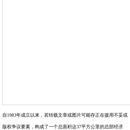
自1983年成立以来，若转载文章或图片可能存正在援用不妥或
版权争议要素，构成了一个总面积达37平方公里的总部经济