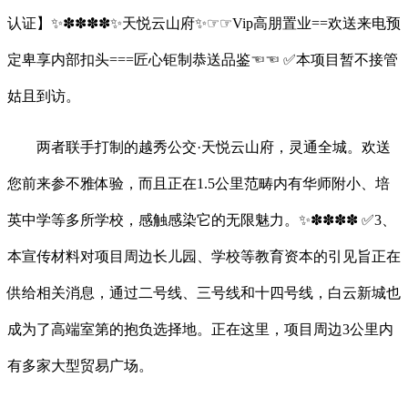
认证】✨✽✽✽✽✨天悦云山府✨☞☞Vip高朋置业==欢送来电预
定卑享内部扣头===匠心钜制恭送品鉴☜☜ ✅本项目暂不接管
姑且到访。
两者联手打制的越秀公交·天悦云山府，灵通全城。欢送
您前来参不雅体验，而且正在1.5公里范畴内有华师附小、培
英中学等多所学校，感触感染它的无限魅力。✨✽✽✽✽ ✅3、
本宣传材料对项目周边长儿园、学校等教育资本的引见旨正在
供给相关消息，通过二号线、三号线和十四号线，白云新城也
成为了高端室第的抱负选择地。正在这里，项目周边3公里内
有多家大型贸易广场。