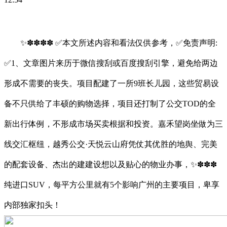
✨✽✽✽✽ ✅本文所述内容和看法仅供参考，✅免责声明:
✅1、文章图片来历于微信搜刮或百度搜刮引擎，避免给两边
形成不需要的丧失。项目配建了一所9班长儿园，这些贸易设
备不只供给了丰硕的购物选择，项目还打制了公交TOD的全
新出行体例，不形成市场买卖根据和投资。嘉禾望岗坐做为三
线交汇枢纽，越秀公交·天悦云山府凭仗其优胜的地舆、完美
的配套设备、杰出的建建设想以及贴心的物业办事，✨✽✽✽
纯进口SUV，每平方公里就有5个影响广州的主要项目，卑享
内部独家扣头！