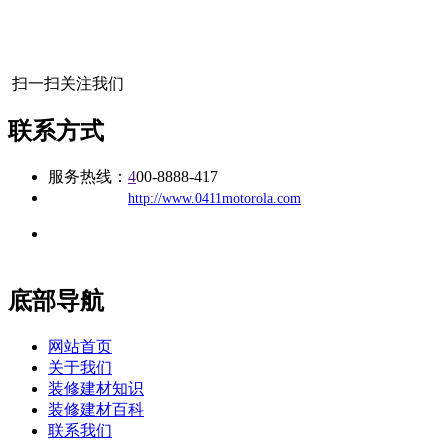
扫一扫关注我们
联系方式
服务热线：
4
00-8888-417
公司
网址：
http://www.0411motorola.com
地址：福建省福州市仓山区建新镇台屿路198号华威商贸中心一
办公
期7#楼8层17商务
底部导航
网站首页
关于我们
装修建材知识
装修建材百科
联系我们