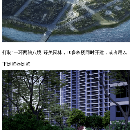
打制“一环两轴八境”臻美园林，10多栋楼同时开建，或者用以
下浏览器浏览