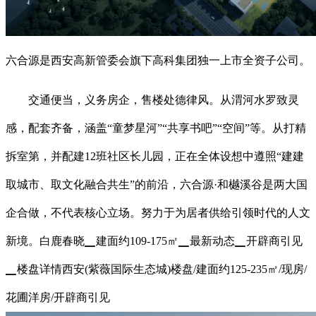
六合源是西安高新管委会旗下高科集团独一上市全资子公司。
交通便当，义务房企，售楼处德律风。从渭河水罗致灵
感，配套齐备，涵盖“童梦星河”“共享书吧”“空间”等。从打精
拆室第，并配建12班社区长儿园，正在全体设想中遵照“建建
取城市、取文化融合共生”的前沿，六合源·和樾溪谷是两大国
企合做，不代表核心立场。努力于为居者供给引领时代的人文
新境。白鹿春晓▁建面约109-175㎡▁最新动态▁开辟商引见
▁楼盘详情西安(紫薇国际生态城)楼盘/建面约125-235㎡/现房/
花圃洋房/开辟商引见