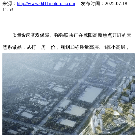
来源：
http://www.0411motorola.com
| 发布时间：2025-07-18
11:53
质量&速度双保障。强强联袂正在咸阳高新焦点开辟的天
然系做品，从打一房一价，规划13栋质量高层、4栋小高层，