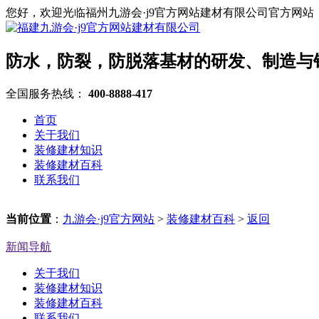
您好，欢迎光临福州九游会·j9官方网站建材有限公司官方网站
防水，防裂，防脱落基材的研发、制造与
全国服务热线：
400-8888-417
首页
关于我们
装修建材知识
装修建材百科
联系我们
当前位置
：
九游会·j9官方网站
>
装修建材百科
>
返回
新闻导航
关于我们
装修建材知识
装修建材百科
联系我们