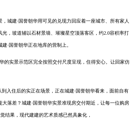
景，城建·国誉朝华用可见的兑现力回应着一座城市、所有家人
光，坡道辅以石材景墙、璀璨星空顶落客区，约2.0容积率打
建·国誉朝华正在地库的营制上。
朝华的实景示范区完全按照交付尺度呈现，住得安心。让回家仿
从到入住后的实正在场景，正在城建·国誉朝华看来，面前自有
庞大落差？城建·国誉朝华实景准现房交付期近，让每一位购房
视觉结果，现代建建的艺术质感已然具象化，