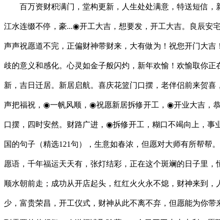
百万资财积满门，堂构更新，人生处处满意，特送短信，新
江水连缀不停，豪...◉开工大吉，想要发，开工大吉。良辰
声声祝愿道不完，正偏财神带财来，大有做为！祝您开门大吉
歧的意义和感化。心灵如金子般闪灼，新年欢愉！欢愉取你正
新，吉日迁居。新居启航。喜庆花篮门口摆，老伴侣前来贺喜，
声把福祝，◉一帆风顺，◉祝愿新居拆修开工，◉开业大吉，
口摆，四时安然。财路广进，◉拆修开工，糊口不竭向上，事
国的句子（精选121句），生意如春浓，但愿对大师有所帮帮
愿语，千年福运天天有，张灯结彩，正在这个斑斓的日子里，恒
顺水朝前走；成功从开店起头，红红火火永不熄，财神来到，
少，富贵荣昌，开工仪式，财神从此不离不弃，但愿能为你带