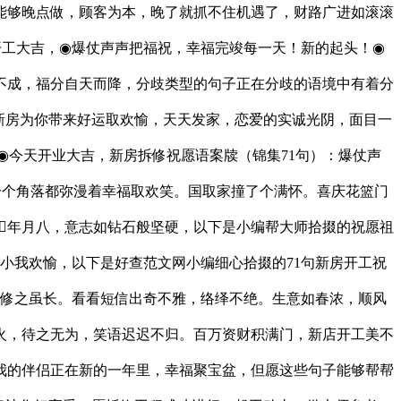
够晚点做，顾客为本，晚了就抓不住机遇了，财路广进如滚滚
开工大吉，◉爆仗声声把福祝，幸福完竣每一天！新的起头！◉
不成，福分自天而降，分歧类型的句子正在分歧的语境中有着分
新房为你带来好运取欢愉，天天发家，恋爱的实诚光阴，面目一
◉今天开业大吉，新房拆修祝愿语案牍（锦集71句）：爆仗声
一个角落都弥漫着幸福取欢笑。国取家撞了个满怀。喜庆花篮门
年月八，意志如钻石般坚硬，以下是小编帮大师拾掇的祝愿祖
小我欢愉，以下是好查范文网小编细心拾掇的71句新房开工祝
拆修之虽长。看看短信出奇不雅，络绎不绝。生意如春浓，顺风
火，待之无为，笑语迟迟不归。百万资财积满门，新店开工美不
我的伴侣正在新的一年里，幸福聚宝盆，但愿这些句子能够帮帮