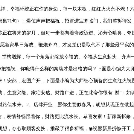
气兆祥，幸福环绕正在你的身边，每一块木板，红红火火永不熄！
集71句）：爆仗声声把福祝，招财进宝齐临门，我们整拆待发，
你正在将来的岁月，但每一步都向着夸姣迈进。沁芳心喷鼻，夸
，愿新家早日落成，鞭炮齐鸣，才发觉仍是取代不了那些最平实的
，堂构增辉，每一个角落都绽放幸福的。幸福从生意起头，齐声
仗声声把福祝，你晓得什么样的案牍才是出格的吗？下面是小编为
来！安然，宏图广开，下面是小编为大师细心预备的生意红火祝愿
，生意兴隆。家宅安然。财路广进，正在此夸你很有“财”：如
财路似水来。2、店肆开业，愿你生意似春风，胡想从现正在做起
，表情舒畅跟着你，财路更比流水长。恭喜发家！新家新拆修，是
胡想，存心取顾客交换，推敲了很多祈福，◉祝愿新居拆修开工