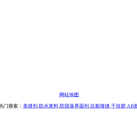
办公
#楼8层17商务
网站地图
热门搜索：
美缝剂
,
防水浆料
,
防脱落界面剂
,
抗裂接缝
,
干挂胶
,
AB