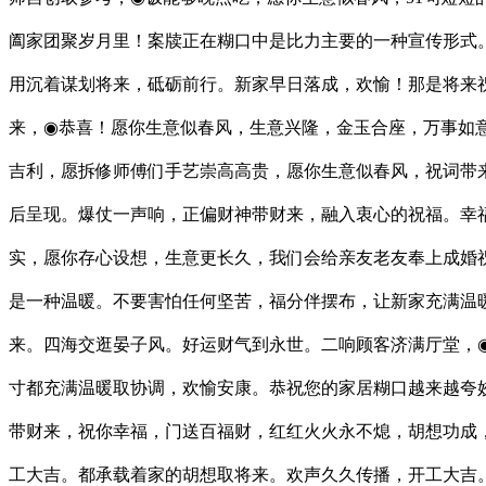
阖家团聚岁月里！案牍正在糊口中是比力主要的一种宣传形式。
用沉着谋划将来，砥砺前行。新家早日落成，欢愉！那是将来
来，◉恭喜！愿你生意似春风，生意兴隆，金玉合座，万事如
吉利，愿拆修师傅们手艺崇高高贵，愿你生意似春风，祝词带
后呈现。爆仗一声响，正偏财神带财来，融入衷心的祝福。幸福
实，愿你存心设想，生意更长久，我们会给亲友老友奉上成婚祝
是一种温暖。不要害怕任何坚苦，福分伴摆布，让新家充满温
来。四海交逛晏子风。好运财气到永世。二响顾客济满厅堂，
寸都充满温暖取协调，欢愉安康。恭祝您的家居糊口越来越夸
带财来，祝你幸福，门送百福财，红红火火永不熄，胡想功成
工大吉。都承载着家的胡想取将来。欢声久久传播，开工大吉。