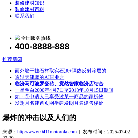
装修建材知识
装修建材百科
联系我们
全国服务热线
400-8888-888
推荐新闻
而外墙干挂石材取实石漆+隔热反射涂层的
通过天津取的AI同业之
临汾马可波罗瓷砖、竟然智家临汾店结合
一是明白2000年4月7日至2018年10月15日期间
如：①申请人已享受过某一商品的家拆物
发朗月名建首页网坐建发朗月名建售楼处
爆炸的冲击以及人们的
来源：
http://www.0411motorola.com
| 发布时间：2025-07-02
22:30