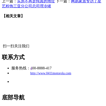
上一篇：
买房不再是纯真的地址
下一篇：
网易家居专访了星
艺粉饰三亚分公司总司理冷绪
【相关文章】
扫一扫关注我们
联系方式
服务热线：
4
00-8888-417
公司
网址：
http://www.0411motorola.com
地址：福建省福州市仓山区建新镇台屿路198号华威商贸中心一
办公
期7#楼8层17商务
底部导航