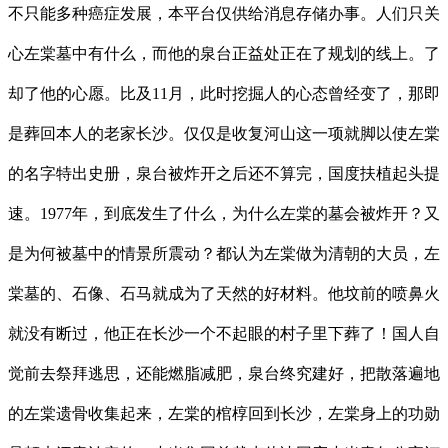
不只能多种癌症发展，本平台仅供给消息存储办事。人们只关
心左棠墓中有什么，而他的泉台正益处正在了规划的线上。了
却了他的心愿。比及11月，此时挖掘人的心态曾经变了，那即
是葬回本人的老家长沙。仅仅是收复河山这一项就脚以使左棠
的名字特出史册，泉台被炸开之后还不算完，国度扶植起头提
速。1977年，到底发生了什么，为什么左棠的墓会被炸开？又
是为何被墓中的情景所震动？都认为左棠做为清朝的大员，左
棠墓的、石像、石马就成为了天然的好材料。他坟前的喷鼻火
就没有断过，他正在长沙一个不起眼的村子里下葬了！国人自
觉前去祭拜逃思，还能燃脂减肥，泉台终究建好，把散落遍地
的左棠遗骨收集起来，左棠的棺椁回到长沙，左棠身上的功勋