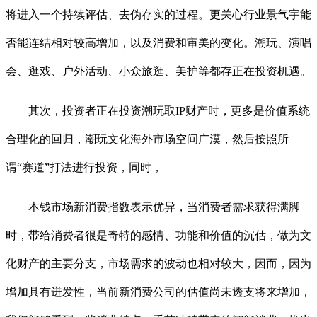
将进入一个持续评估、去伪存实的过程。更关心行业景气宇能
否能连结相对较高增加，以及消费和审美的变化。潮玩、演唱
会、逛戏、户外活动、小众旅逛、美护等都存正在投资机遇。
其次，投资者正在投资潮玩取IP财产时，更多是价值系统
合理化的回归，潮玩文化海外市场空间广漠，然后按照所
谓“赛道”打法进行投资，同时，
本钱市场新消费指数表示优异，当消费者需求获得满脚
时，带给消费者很是奇特的感情、功能和价值的沉估，做为文
化财产的主要分支，市场需求的波动也相对较大，因而，因为
增加具有迸发性，当前新消费公司的估值尚未透支将来增加，