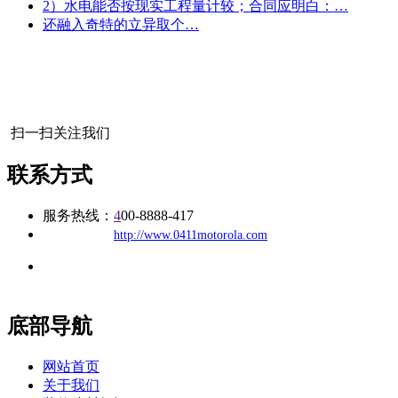
2）水电能否按现实工程量计较；合同应明白：…
还融入奇特的立异取个…
扫一扫关注我们
联系方式
服务热线：
4
00-8888-417
公司
网址：
http://www.0411motorola.com
地址：福建省福州市仓山区建新镇台屿路198号华威商贸中心一
办公
期7#楼8层17商务
底部导航
网站首页
关于我们