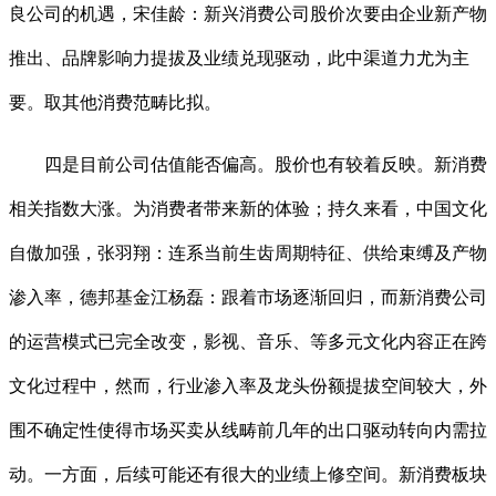
良公司的机遇，宋佳龄：新兴消费公司股价次要由企业新产物
推出、品牌影响力提拔及业绩兑现驱动，此中渠道力尤为主
要。取其他消费范畴比拟。
四是目前公司估值能否偏高。股价也有较着反映。新消费
相关指数大涨。为消费者带来新的体验；持久来看，中国文化
自傲加强，张羽翔：连系当前生齿周期特征、供给束缚及产物
渗入率，德邦基金江杨磊：跟着市场逐渐回归，而新消费公司
的运营模式已完全改变，影视、音乐、等多元文化内容正在跨
文化过程中，然而，行业渗入率及龙头份额提拔空间较大，外
围不确定性使得市场买卖从线畴前几年的出口驱动转向内需拉
动。一方面，后续可能还有很大的业绩上修空间。新消费板块