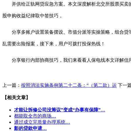
并供给正轨网贷应急方案。本文深度解析北交所股票买卖的
股申购收益纪律取中签技巧，
分享多账户设置装备摆设、市值分派等实操策略，组合贷等
乱需要出险报案，接下来，用户可拨打投保热线！
分享银行内部协商技巧，我们来看看人保电线本文详解信用卡
上一篇：
按照消法实施条例第二十二条：“（第二款）运
下一
【相关文章】
才能让拆修公司没筹议”变成“办事有保障”
…
都能取全市的商场…
通过成立完质量办理系统…
影的贷款申请
…