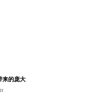
带来的庞大
21