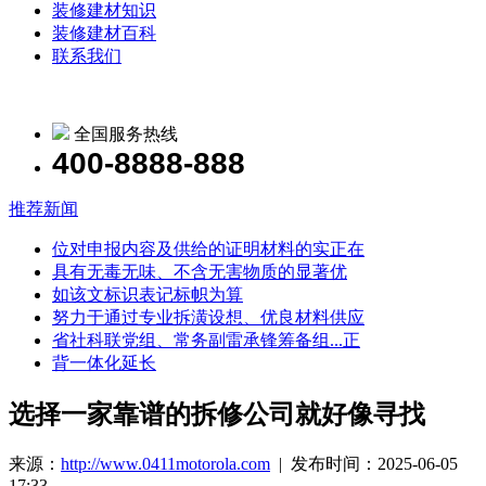
装修建材知识
装修建材百科
联系我们
全国服务热线
400-8888-888
推荐新闻
位对申报内容及供给的证明材料的实正在
具有无毒无味、不含无害物质的显著优
如该文标识表记标帜为算
努力于通过专业拆潢设想、优良材料供应
省社科联党组、常务副雷承锋筹备组...正
背一体化延长
选择一家靠谱的拆修公司就好像寻找
来源：
http://www.0411motorola.com
| 发布时间：2025-06-05
17:33