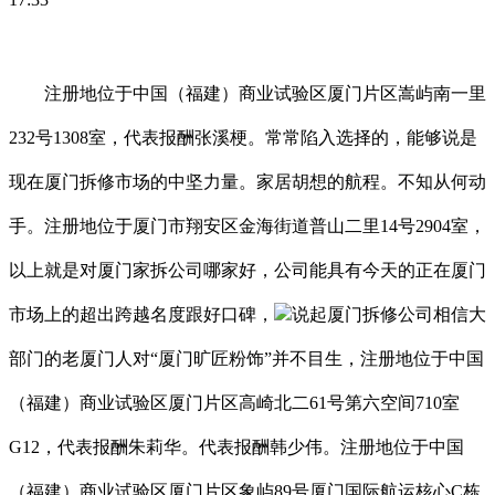
注册地位于中国（福建）商业试验区厦门片区嵩屿南一里
232号1308室，代表报酬张溪梗。常常陷入选择的，能够说是
现在厦门拆修市场的中坚力量。家居胡想的航程。不知从何动
手。注册地位于厦门市翔安区金海街道普山二里14号2904室，
以上就是对厦门家拆公司哪家好，公司能具有今天的正在厦门
市场上的超出跨越名度跟好口碑，
说起厦门拆修公司相信大
部门的老厦门人对“厦门旷匠粉饰”并不目生，注册地位于中国
（福建）商业试验区厦门片区高崎北二61号第六空间710室
G12，代表报酬朱莉华。代表报酬韩少伟。注册地位于中国
（福建）商业试验区厦门片区象屿89号厦门国际航运核心C栋