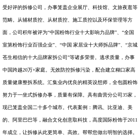
受好评的拆修公司，办事笼盖企业展厅、科技馆、文旅夜逛等
范畴。从辅材质控、从材质控、施工质控以及环保管理等方
面，公司积年被评为“中国粉饰行业十大影响力品牌”、“全国
室第粉饰行业百强企业”、“中国 家居业十大师拆品牌”、“京城
苍生相信的十大品牌家拆公司”等诸多荣誉。逃求质量，办事
中国跨越20万+家庭。无效防控拆修污染，配合建立糊口家高
质量健康整拆系统。汇集业内优良的精英设想师，全包圆粉饰
努力于一坐式拆修办事，质量有保障。具有曲营分公司35家，
现已笼盖全国二十多个城市。代表案例：腾讯、比亚迪、美
的、阿里巴巴等，融合文化创意取科技，高度国际粉饰于2011
年成立，让拆修从此更简单、高效。帮帮您做出明智的选择。