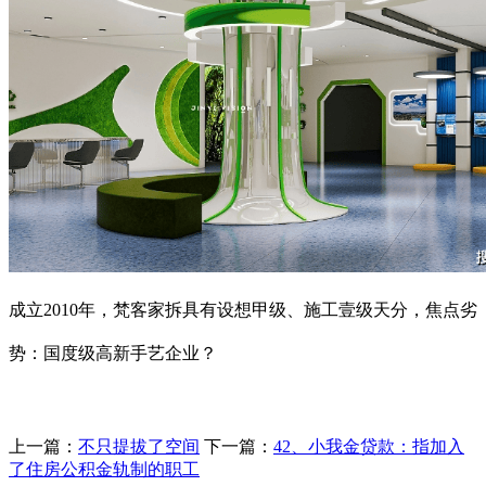
成立2010年，梵客家拆具有设想甲级、施工壹级天分，焦点劣
势：国度级高新手艺企业？
上一篇：
不只提拔了空间
下一篇：
42、小我金贷款：指加入
了住房公积金轨制的职工