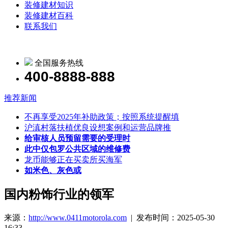
装修建材知识
装修建材百科
联系我们
全国服务热线
400-8888-888
推荐新闻
不再享受2025年补助政策；按照系统提醒填
沪滇村落扶植优良设想案例和运营品牌推
给审核人员预留需要的受理时
此中仅包罗公共区域的维修费
龙币能够正在买卖所买海军
如米色、灰色或
国内粉饰行业的领军
来源：
http://www.0411motorola.com
| 发布时间：2025-05-30
16:33