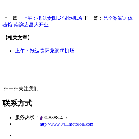
上一篇：
上午：抵达贵阳龙洞堡机场
下一篇：
兄全案家居体
验馆·南滨店昌大开业
【相关文章】
上午：抵达贵阳龙洞堡机场…
扫一扫关注我们
联系方式
服务热线：
4
00-8888-417
公司
网址：
http://www.0411motorola.com
地址：福建省福州市仓山区建新镇台屿路198号华威商贸中心一