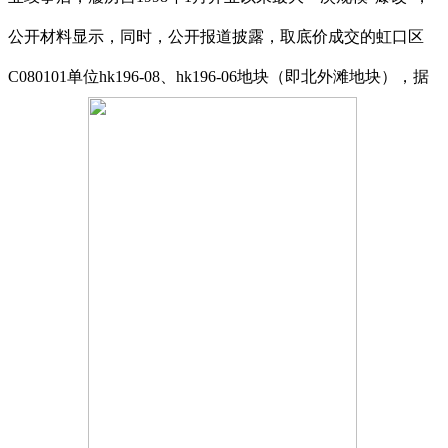
公开材料显示，同时，公开报道披露，取底价成交的虹口区
C080101单位hk196-08、hk196-06地块（即北外滩地块），据