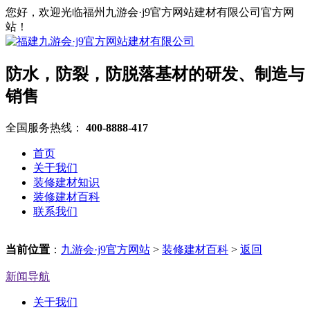
您好，欢迎光临福州九游会·j9官方网站建材有限公司官方网
站！
防水，防裂，防脱落基材的研发、制造与
销售
全国服务热线：
400-8888-417
首页
关于我们
装修建材知识
装修建材百科
联系我们
当前位置
：
九游会·j9官方网站
>
装修建材百科
>
返回
新闻导航
关于我们