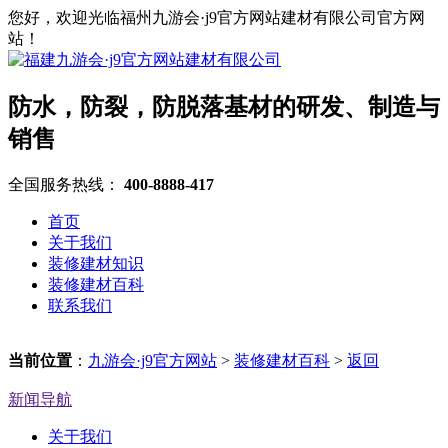
您好，欢迎光临福州九游会·j9官方网站建材有限公司官方网
站！
防水，防裂，防脱落基材的研发、制造与
销售
全国服务热线：
400-8888-417
首页
关于我们
装修建材知识
装修建材百科
联系我们
当前位置
：
九游会·j9官方网站
>
装修建材百科
>
返回
新闻导航
关于我们