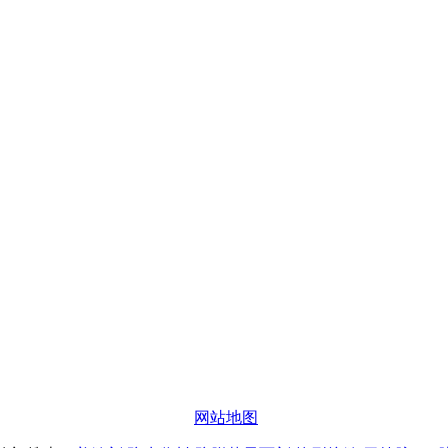
办公
#楼8层17商务
网站地图