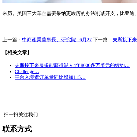
来历。美国三大车企需要采纳更峻厉的办法削减开支，比亚迪
上一篇：
中商產業董事長、研究院...6月27
下一篇：
夫斯接下来
【相关文章】
夫斯接下来最多能获得湖人4年8000多万美元的续约…
Challenge…
平台入境逛订单量同比增加115…
扫一扫关注我们
联系方式