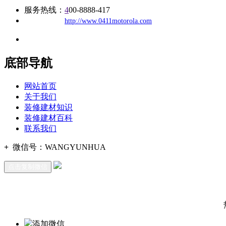
服务热线：
4
00-8888-417
公司
网址：
http://www.0411motorola.com
地址：福建省福州市仓山区建新镇台屿路198号华威商贸中心一期7
底部导航
网站首页
关于我们
装修建材知识
装修建材百科
联系我们
+
微信号：
WANGYUNHUA
点击复制微信
添加微信