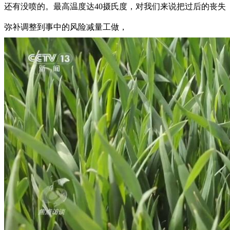
还有没喷的。最高温度达40摄氏度，对我们来说把过后的丧失
弥补调整到事中的风险减量工做，