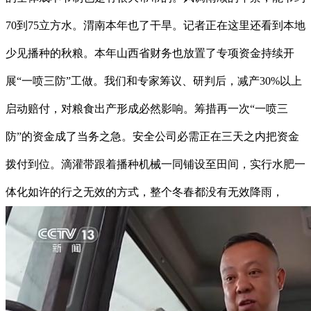
70到75立方水。渭南本年也了干旱。记者正在这里还看到本地
少见播种的秋粮。本年山西省财务也放置了专项资金持续开
展“一喷三防”工做。我们和专家筹议、研判后，减产30%以上
启动赔付，对粮食出产形成必然影响。筹措再一次“一喷三
防”的资金成了当务之急。安全公司必需正在三天之内把资金
拨付到位。滴灌带跟着播种机械一同铺设至田间，实行水肥一
体化如许的行之无效的方式，整个冬春都没有无效降雨，