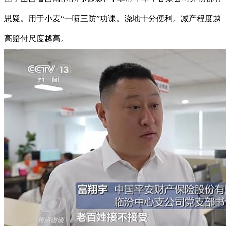
思疑。用于小麦“一喷三防”功课。浇地十分便利。减产程度越
高赔付尺度越高。