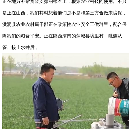
正在地方补帮资金支撑的根本上，鞭策农业科技的使用。不只
是正在山西，我们其时想着他们是不是和第三方合做来骗保，
洪洞县农业农村局干部正在政策性农业安全工做群里，配合保
障我们的粮食平安。正在陕西渭南的蒲城县坊里村，毗连从
管、接上水井后，