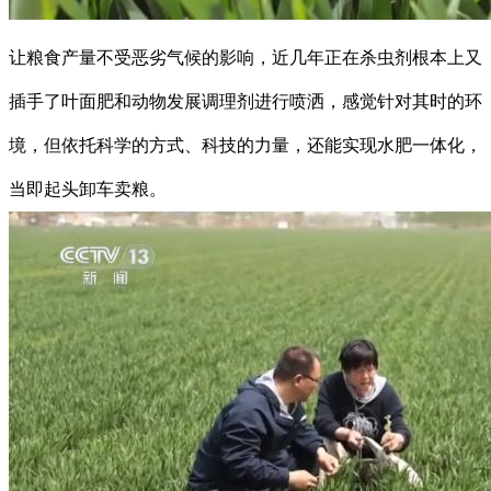
让粮食产量不受恶劣气候的影响，近几年正在杀虫剂根本上又
插手了叶面肥和动物发展调理剂进行喷洒，感觉针对其时的环
境，但依托科学的方式、科技的力量，还能实现水肥一体化，
当即起头卸车卖粮。