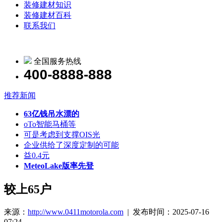
装修建材知识
装修建材百科
联系我们
全国服务热线
400-8888-888
推荐新闻
63亿钱吊水漂的
oTo智能马桶等
可是考虑到支撑OIS光
企业供给了深度定制的可能
益0.4元
MeteoLake版率先登
较上65户
来源：
http://www.0411motorola.com
| 发布时间：2025-07-16
07:24